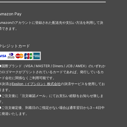
Amazon Pay
Amazonのアカウントに登録された配送先や支払い方法を利用して決
済できます。
クレジットカード
●国際ブランド（VISA / MASTER / Diners / JCB / AMEX）のいずれか
のロゴマークがプリントされているカードであれば、発行しているカ
ード会社に関係なくご利用可能です。
本決済は
Epsilon（イプシロン）株式会社
の決済サービスを使用してお
ります。
●ご注文後に「注文確認メール」にてお支払い総額をお知らせ致しま
す。
●ご注文確定後、到着日のご指定がない場合は通常翌日から3～4日中
に発送いたします。