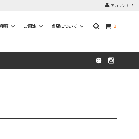
アカウント
品種類
ご用途
当店について
0
花束・ブーケ
お祝い
枝もの