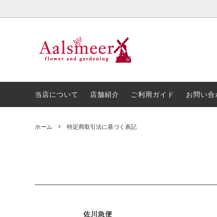
プリザーブドフラワー・造花
お花の種類
当店について
胡蝶蘭
金額で
店舗紹
アレンジメント
開店・開業・周年祝い
スタン
お悔や
当店について
店舗紹介
ご利用ガイド
お問い合
ホーム
特定商取引法に基づく表記
佐川急便