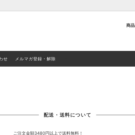
商
選ぶ
介
観葉植物
クリスマス・お歳暮
ド花
み・お供え
-->
季節の鉢植え
秋のお花特集
わせ
メルマガ登録・解除
配送・送料について
ご注文金額3480円以上で送料無料！