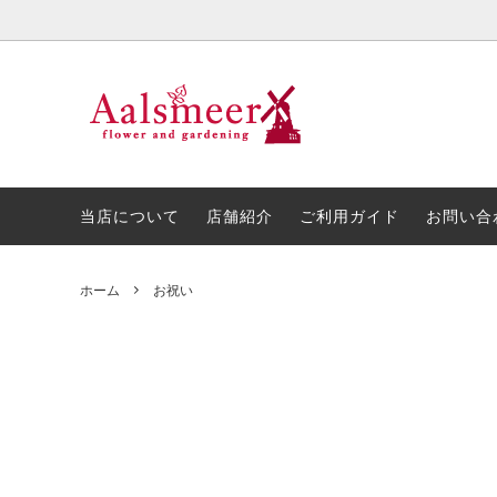
プリザーブドフラワー・造花
お花の種類
当店について
胡蝶蘭
金額で
店舗紹
アレンジメント
開店・開業・周年祝い
スタン
お悔や
当店について
店舗紹介
ご利用ガイド
お問い合
ホーム
お祝い