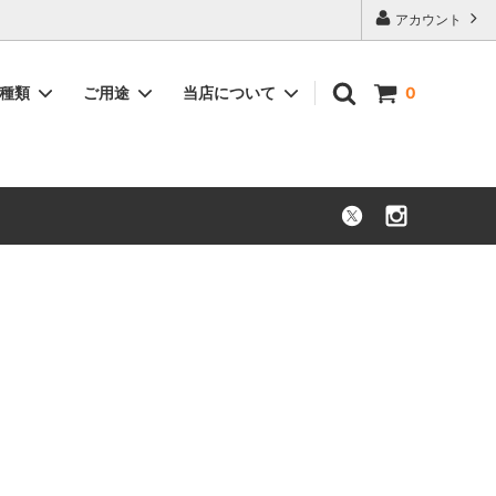
アカウント
品種類
ご用途
当店について
0
花束・ブーケ
お祝い
枝もの