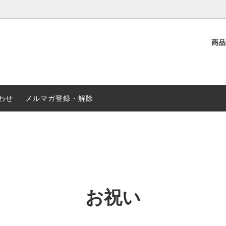
商
選ぶ
介
観葉植物
クリスマス・お歳暮
ド花
み・お供え
-->
季節の鉢植え
秋のお花特集
わせ
メルマガ登録・解除
お祝い