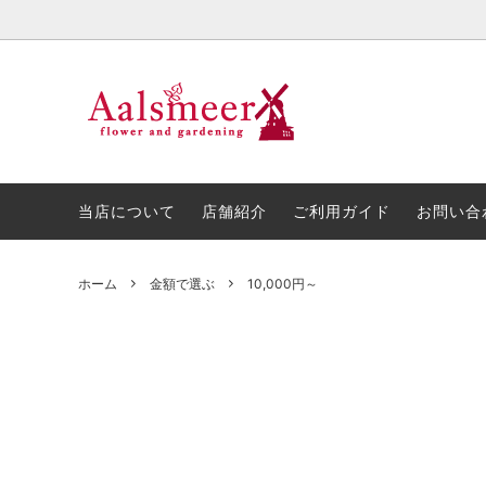
プリザーブドフラワー・造花
お花の種類
当店について
胡蝶蘭
金額で
店舗紹
アレンジメント
開店・開業・周年祝い
スタン
お悔や
当店について
店舗紹介
ご利用ガイド
お問い合
ホーム
金額で選ぶ
10,000円～