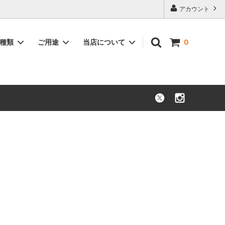
アカウント
品種類
ご用途
当店について
0
花束・ブーケ
お祝い
枝もの