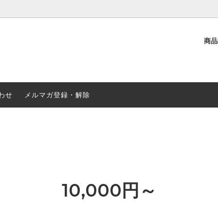
商
選ぶ
介
観葉植物
クリスマス・お歳暮
ド花
み・お供え
-->
季節の鉢植え
秋のお花特集
わせ
メルマガ登録・解除
10,000円～