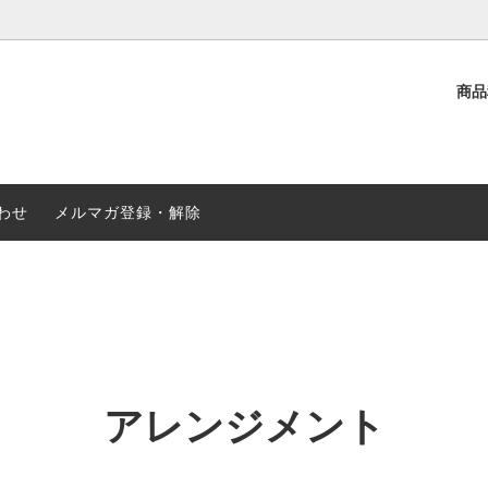
商
選ぶ
介
観葉植物
クリスマス・お歳暮
ド花
み・お供え
-->
季節の鉢植え
秋のお花特集
わせ
メルマガ登録・解除
アレンジメント