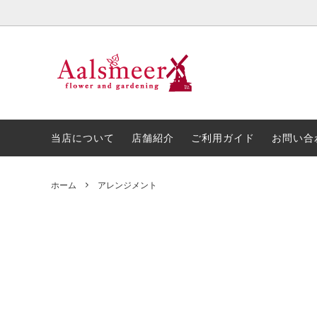
プリザーブドフラワー・造花
お花の種類
当店について
胡蝶蘭
金額で
店舗紹
アレンジメント
開店・開業・周年祝い
スタン
お悔や
当店について
店舗紹介
ご利用ガイド
お問い合
ホーム
アレンジメント