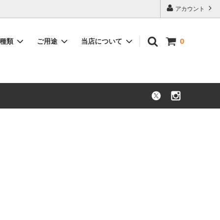
アカウント
品種類
ご用途
当店について
0
花束・ブーケ
お祝い
枝もの